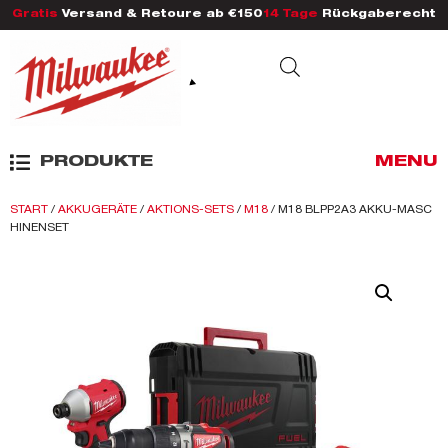
Gratis
Versand & Retoure ab €150
14 Tage
Rückgaberecht
PRODUKTE
MENU
START
/
AKKUGERÄTE
/
AKTIONS-SETS
/
M18
/ M18 BLPP2A3 AKKU-MASC
HINENSET