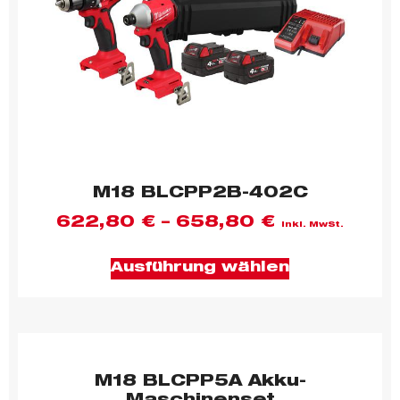
M18 BLCPP2B-402C
622,80
€
–
658,80
€
inkl. MwSt.
Ausführung wählen
M18 BLCPP5A Akku-