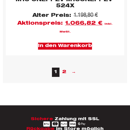
524X
Alter Preis:
1.198,80
€
Aktionspreis:
1.066,82
€
inkl.
MwSt.
In den Warenkorb
1
2
→
Sichere
Zahlung mit SSL
Rückgabe
im Store möglich