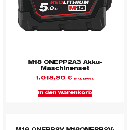
M18 ONEPP2A3 Akku-
Maschinenset
1.018,80
€
inkl. MwSt.
In den Warenkorb
M18 ONEPP2V M18ONEPP2V-