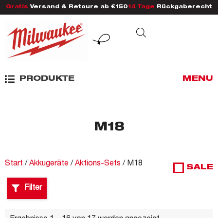
Gratis
Versand & Retoure ab €150
14 Tage
Rückgaberecht
PRODUKTE
MENU
M18
Start
/
Akkugeräte
/
Aktions-Sets
/ M18
SALE
Filter