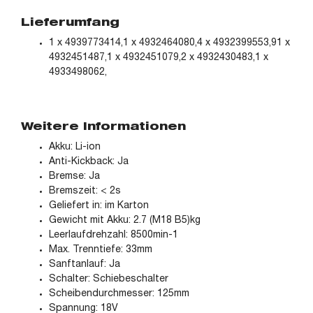
Lieferumfang
1 x 4939773414,1 x 4932464080,4 x 4932399553,91 x
4932451487,1 x 4932451079,2 x 4932430483,1 x
4933498062,
Weitere Informationen
Akku: Li-ion
Anti-Kickback: Ja
Bremse: Ja
Bremszeit: < 2s
Geliefert in: im Karton
Gewicht mit Akku: 2.7 (M18 B5)kg
Leerlaufdrehzahl: 8500min-1
Max. Trenntiefe: 33mm
Sanftanlauf: Ja
Schalter: Schiebeschalter
Scheibendurchmesser: 125mm
Spannung: 18V