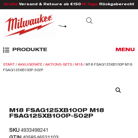
Gratis
Versand & Retoure ab €150
14 Tage
Rückgaberecht
PRODUKTE
MENU
START
/
AKKUGERÄTE
/
AKTIONS-SETS
/
M18
/ M18 FSAG125XB100P M18
FSAG125XB100P-502P
M18 FSAG125XB100P M18
FSAG125XB100P-502P
SKU
4933498241