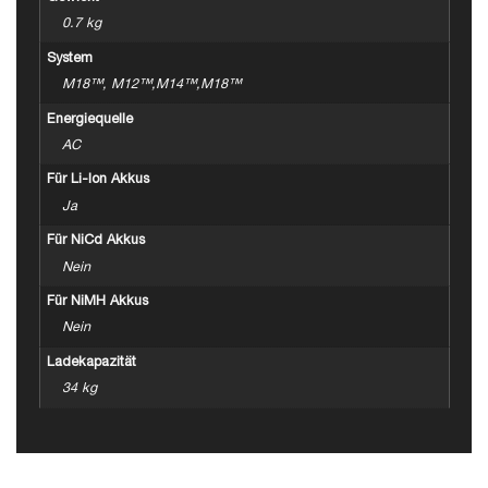
0.7 kg
System
M18™, M12™,M14™,M18™
Energiequelle
AC
Für Li-Ion Akkus
Ja
Für NiCd Akkus
Nein
Für NiMH Akkus
Nein
Ladekapazität
34 kg