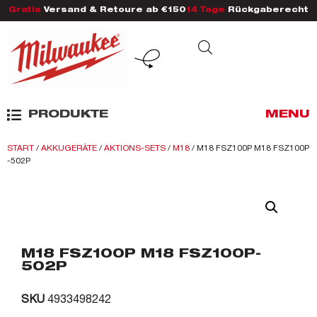
Gratis
Versand & Retoure ab €150
14 Tage
Rückgaberecht
PRODUKTE
MENU
START
/
AKKUGERÄTE
/
AKTIONS-SETS
/
M18
/ M18 FSZ100P M18 FSZ100P
-502P
M18 FSZ100P M18 FSZ100P-
502P
SKU
4933498242