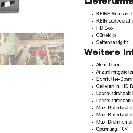
Lieferumf
KEINE
Akkus im L
KEIN
Ladegerät i
HD Box
Gürtelclip
Seitenhandgriff
Weitere I
Akku: Li-ion
Anzahl mitgeliefe
Bohrfutter-Span
Geliefert in: HD 
Leerlaufdrehzahl 
Leerlaufdrehzahl 
Max. Bohrdurchm
Max. Bohrdurchm
Max. Drehmomen
Spannung: 18V