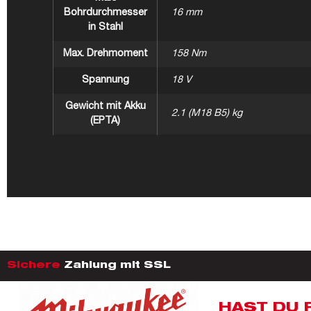
Bohrdurchmesser
16 mm
in Stahl
Max. Drehmoment
158 Nm
Spannung
18 V
Gewicht mit Akku
2.1 (M18 B5) kg
(EPTA)
Sichere
Zahlung mit SSL
HAST DU 