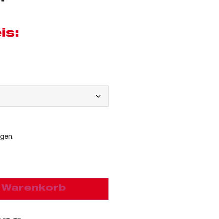
is:
agen.
n Warenkorb