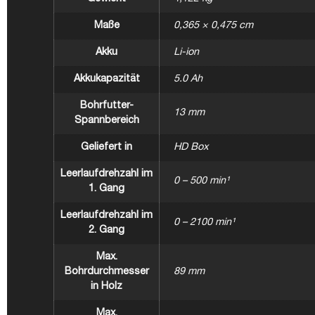
Maße
0,365 × 0,475 cm
Akku
Li-ion
Akkukapazität
5.0 Ah
Bohrfutter-
13 mm
Spannbereich
Geliefert in
HD Box
Leerlaufdrehzahl im
0 – 500 min¹
1. Gang
Leerlaufdrehzahl im
0 – 2100 min¹
2. Gang
Max.
Bohrdurchmesser
89 mm
in Holz
Max.