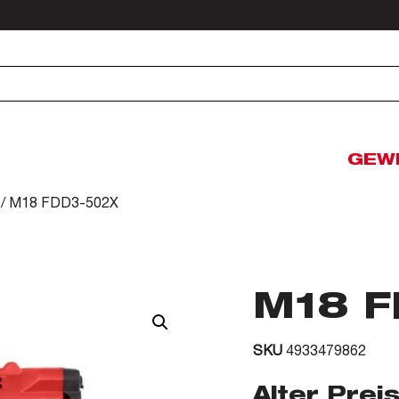
GEW
/ M18 FDD3-502X
M18 F
SKU
4933479862
Alter Preis