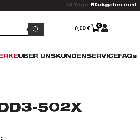
14 Tage
Rückgaberecht
0
0,00
€
ERKE
ÜBER UNS
KUNDENSERVICE
FAQs
DD3-502X
: