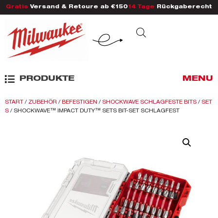
Gratis
Versand & Retoure ab €150
14 Tage
Rückgaberecht
PRODUKTE
MENU
START
/
ZUBEHÖR
/
BEFESTIGEN
/
SHOCKWAVE SCHLAGFESTE BITS
/
SET
S
/ SHOCKWAVE™ IMPACT DUTY™ SETS BIT-SET SCHLAGFEST