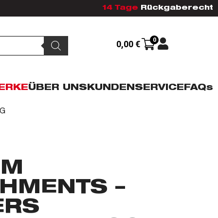
14 Tage
Rückgaberecht
0
0,00
€
ERKE
ÜBER UNS
KUNDENSERVICE
FAQs
AG
EM
HMENTS –
ERS