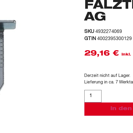
FALZ
AG
SKU
4932274069
GTIN
4002395300129
29,16
€
inkl
Derzeit nicht auf Lager.
Lieferung in ca. 7 Werkt
Alternative:
In de