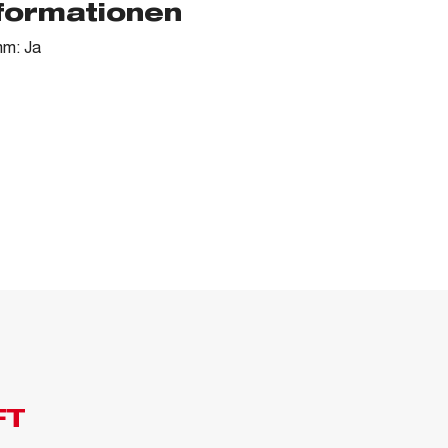
nformationen
mm: Ja
FT