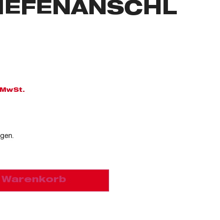
TIEFENANSCHL
. MwSt.
agen.
n Warenkorb